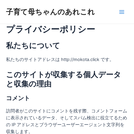
内
Main
容
子育て母ちゃんのあれこれ
Men
を
ス
プライバシーポリシー
キ
ッ
私たちについて
プ
私たちのサイトアドレスは http://mokota.click です。
このサイトが収集する個人データ
と収集の理由
コメント
訪問者がこのサイトにコメントを残す際、コメントフォーム
に表示されているデータ、そしてスパム検出に役立てるため
の IP アドレスとブラウザーユーザーエージェント文字列を
収集します。